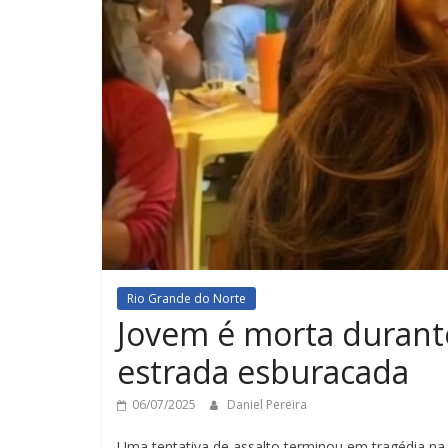
Rio Grande do Norte
Jovem é morta durante
estrada esburacada
06/07/2025
Daniel Pereira
Uma tentativa de assalto terminou em tragédia na no