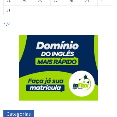
24
25
26
27
28
29
30
31
« jul
Categorias