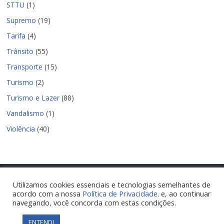
STTU
(1)
Supremo
(19)
Tarifa
(4)
Trânsito
(55)
Transporte
(15)
Turismo
(2)
Turismo e Lazer
(88)
Vandalismo
(1)
Violência
(40)
Utilizamos cookies essenciais e tecnologias semelhantes de
acordo com a nossa
Política de Privacidade
. e, ao continuar
Copyright © 2026
Nova Parnamirim Notícias
. Todos os direitos
navegando, você concorda com estas condições.
reservados.
Tema:
ColorMag
por ThemeGrill. Powered by
WordPress
.
ENTENDI