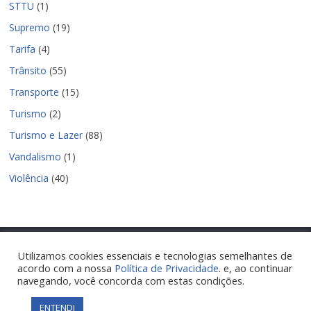
STTU
(1)
Supremo
(19)
Tarifa
(4)
Trânsito
(55)
Transporte
(15)
Turismo
(2)
Turismo e Lazer
(88)
Vandalismo
(1)
Violência
(40)
Utilizamos cookies essenciais e tecnologias semelhantes de
acordo com a nossa
Política de Privacidade
. e, ao continuar
Copyright © 2026
Nova Parnamirim Notícias
. Todos os direitos
navegando, você concorda com estas condições.
reservados.
Tema:
ColorMag
por ThemeGrill. Powered by
WordPress
.
ENTENDI