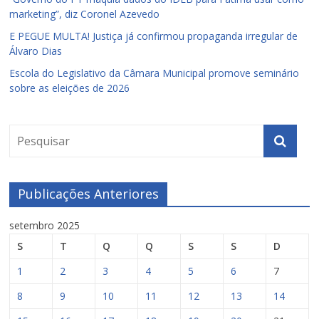
marketing”, diz Coronel Azevedo
E PEGUE MULTA! Justiça já confirmou propaganda irregular de
Álvaro Dias
Escola do Legislativo da Câmara Municipal promove seminário
sobre as eleições de 2026
Publicações Anteriores
setembro 2025
S
T
Q
Q
S
S
D
1
2
3
4
5
6
7
8
9
10
11
12
13
14