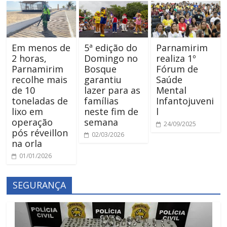
Em menos de
5ª edição do
Parnamirim
2 horas,
Domingo no
realiza 1º
Parnamirim
Bosque
Fórum de
recolhe mais
garantiu
Saúde
de 10
lazer para as
Mental
toneladas de
famílias
Infantojuveni
lixo em
neste fim de
l
operação
semana
24/09/2025
pós réveillon
02/03/2026
na orla
01/01/2026
SEGURANÇA