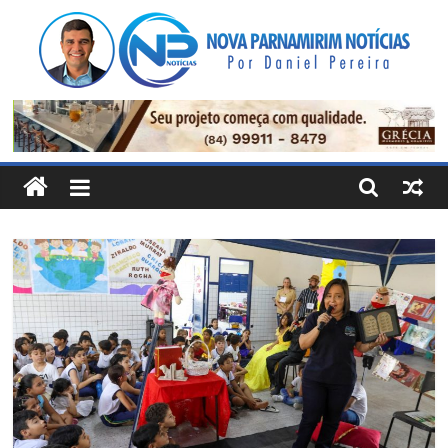
Pular
para
o
conteúdo
Nova
Parnamirim
Notícias
Por
Daniel
Pereira