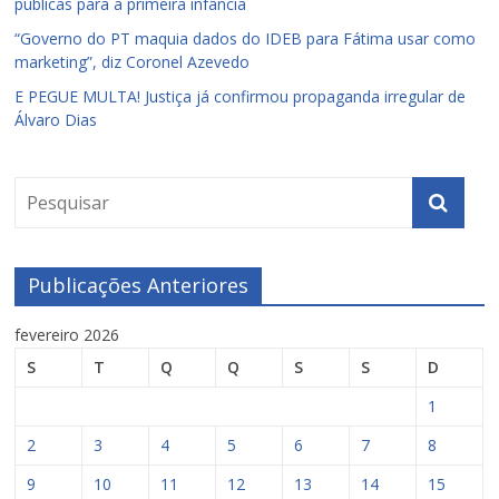
públicas para a primeira infância
“Governo do PT maquia dados do IDEB para Fátima usar como
marketing”, diz Coronel Azevedo
E PEGUE MULTA! Justiça já confirmou propaganda irregular de
Álvaro Dias
Publicações Anteriores
fevereiro 2026
S
T
Q
Q
S
S
D
1
2
3
4
5
6
7
8
9
10
11
12
13
14
15