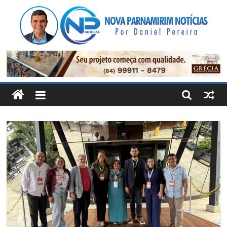
Pular
para
o
conteúdo
Nova
Parnamirim
Notícias
Por
Daniel
Pereira