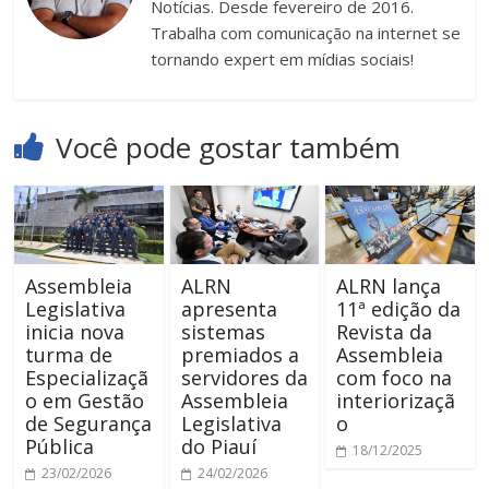
Notícias. Desde fevereiro de 2016.
Trabalha com comunicação na internet se
tornando expert em mídias sociais!
Você pode gostar também
Assembleia
ALRN
ALRN lança
Legislativa
apresenta
11ª edição da
inicia nova
sistemas
Revista da
turma de
premiados a
Assembleia
Especializaçã
servidores da
com foco na
o em Gestão
Assembleia
interiorizaçã
de Segurança
Legislativa
o
Pública
do Piauí
18/12/2025
23/02/2026
24/02/2026