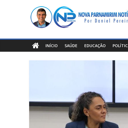
Pular
Nova
para
o
Parnamirim
conteúdo
Notícias
INÍCIO
SAÚDE
EDUCAÇÃO
POLÍTI
Por
Daniel
Pereira