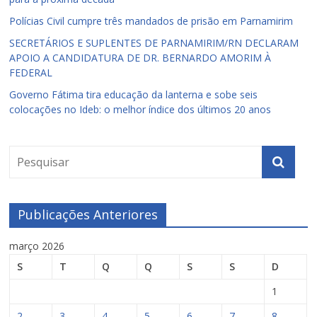
Polícias Civil cumpre três mandados de prisão em Parnamirim
SECRETÁRIOS E SUPLENTES DE PARNAMIRIM/RN DECLARAM
APOIO A CANDIDATURA DE DR. BERNARDO AMORIM À
FEDERAL
Governo Fátima tira educação da lanterna e sobe seis
colocações no Ideb: o melhor índice dos últimos 20 anos
Publicações Anteriores
março 2026
S
T
Q
Q
S
S
D
1
2
3
4
5
6
7
8