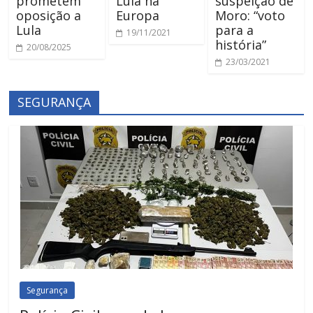
prometem
Lula na
suspeição de
oposição a
Europa
Moro: “voto
Lula
para a
19/11/2021
história”
20/08/2025
23/03/2021
SEGURANÇA
Segurança