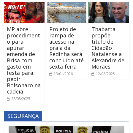
MP abre
Projeto de
Thabatta
procediment
rampa de
propõe
o para
acesso na
título de
apurar
praia da
Cidadão
emenda de
Redinha será
Natalense a
Brisa com
concluído até
Alexandre de
gasto em
sexta-feira
Moraes
festa para
13/01/2026
12/08/2025
pedir
Bolsonaro na
cadeia
28/08/2025
SEGURANÇA