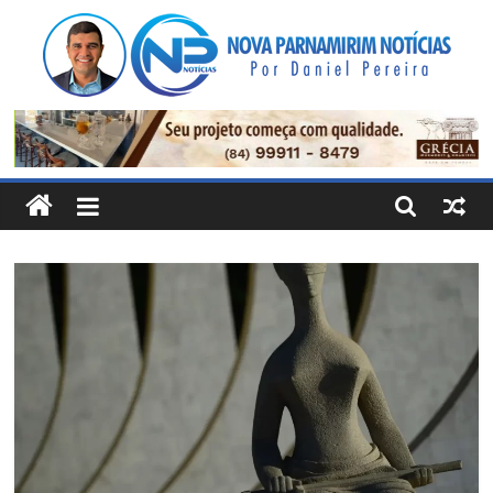
Pular
para
o
conteúdo
Nova
Parnamirim
Notícias
Por
Daniel
Pereira