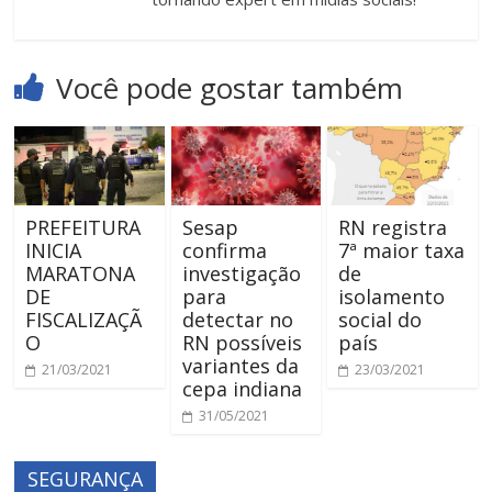
Você pode gostar também
PREFEITURA
Sesap
RN registra
INICIA
confirma
7ª maior taxa
MARATONA
investigação
de
DE
para
isolamento
FISCALIZAÇÃ
detectar no
social do
O
RN possíveis
país
variantes da
21/03/2021
23/03/2021
cepa indiana
31/05/2021
SEGURANÇA