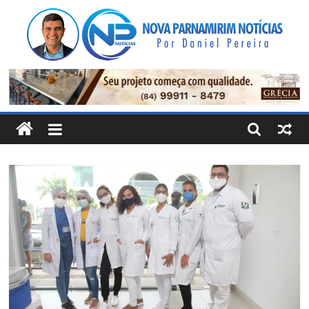
Pular
para
o
conteúdo
Nova
Parnamirim
Notícias
Por
Daniel
Pereira