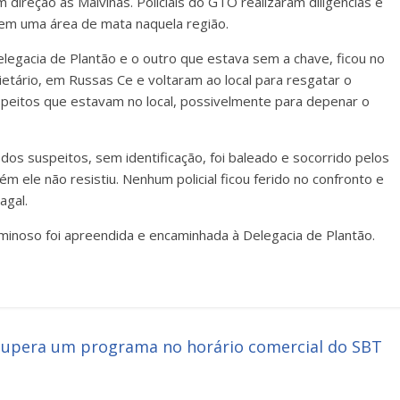
 direção as Malvinas. Policiais do GTO realizaram diligências e
 em uma área de mata naquela região.
legacia de Plantão e o outro que estava sem a chave, ficou no
prietário, em Russas Ce e voltaram ao local para resgatar o
peitos que estavam no local, possivelmente para depenar o
dos suspeitos, sem identificação, foi baleado e socorrido pelos
m ele não resistiu. Nenhum policial ficou ferido no confronto e
agal.
inoso foi apreendida e encaminhada à Delegacia de Plantão.
 supera um programa no horário comercial do SBT