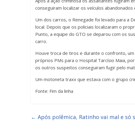
Após a ação criminosa os assaltantes fugiram em
conseguiram localizar os veículos abandonados
Um dos carros, o Renegade foi levado para a De
local. Depois que os policiais localizaram o pro
Punto, a equipe do GTO se deparou com os sus
carro.
Houve troca de tiros e durante o confronto, um 
próprios PMs para o Hospital Tarcísio Maia, poré
os outros suspeitos conseguiram fugir pelo mat
Um motoneta traxx que estava com o grupo crim
Fonte: Fim da linha
←
Após polêmica, Ratinho vai mal e só