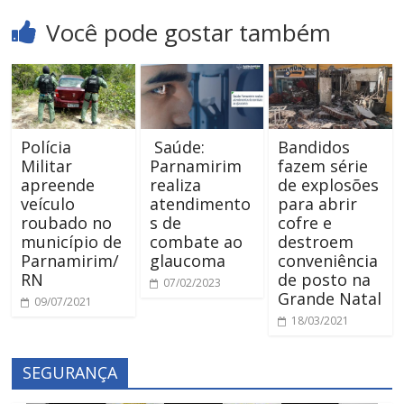
Você pode gostar também
Polícia
Saúde:
Bandidos
Militar
Parnamirim
fazem série
apreende
realiza
de explosões
veículo
atendimento
para abrir
roubado no
s de
cofre e
município de
combate ao
destroem
Parnamirim/
glaucoma
conveniência
RN
de posto na
07/02/2023
Grande Natal
09/07/2021
18/03/2021
SEGURANÇA