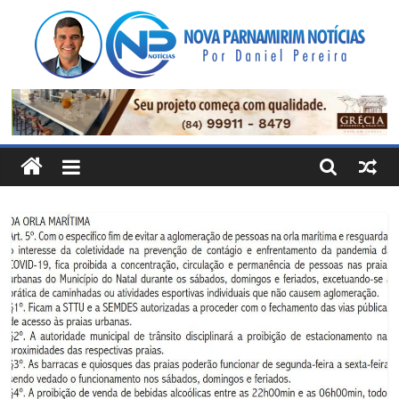
Pular
para
o
conteúdo
Nova
Parnamirim
Notícias
Por
Daniel
Pereira