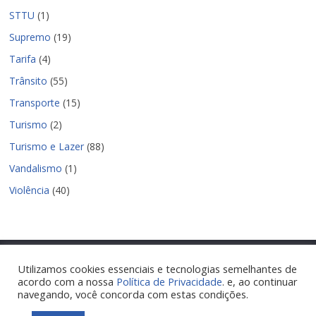
STTU
(1)
Supremo
(19)
Tarifa
(4)
Trânsito
(55)
Transporte
(15)
Turismo
(2)
Turismo e Lazer
(88)
Vandalismo
(1)
Violência
(40)
Utilizamos cookies essenciais e tecnologias semelhantes de
acordo com a nossa
Política de Privacidade
. e, ao continuar
Copyright © 2026
Nova Parnamirim Notícias
. Todos os direitos
navegando, você concorda com estas condições.
reservados.
Tema:
ColorMag
por ThemeGrill. Powered by
WordPress
.