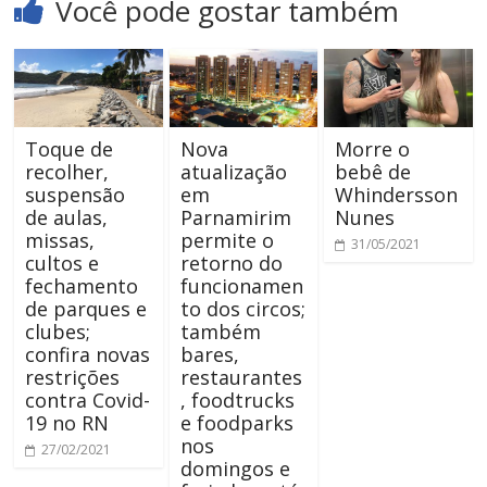
Você pode gostar também
Toque de
Nova
Morre o
recolher,
atualização
bebê de
suspensão
em
Whindersson
de aulas,
Parnamirim
Nunes
missas,
permite o
31/05/2021
cultos e
retorno do
fechamento
funcionamen
de parques e
to dos circos;
clubes;
também
confira novas
bares,
restrições
restaurantes
contra Covid-
, foodtrucks
19 no RN
e foodparks
nos
27/02/2021
domingos e