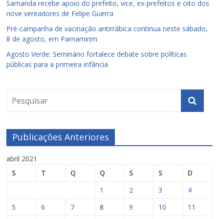
Samanda recebe apoio do prefeito, vice, ex-prefeitos e oito dos
nove vereadores de Felipe Guerra
Pré-campanha de vacinação antirrábica continua neste sábado,
8 de agosto, em Parnamirim
Agosto Verde: Seminário fortalece debate sobre políticas
públicas para a primeira infância
Publicações Anteriores
abril 2021
S
T
Q
Q
S
S
D
1
2
3
4
5
6
7
8
9
10
11