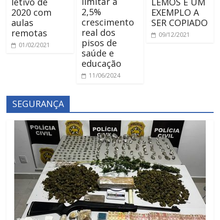
limitar a
letivo de
LEMOS É UM
2,5%
2020 com
EXEMPLO A
crescimento
aulas
SER COPIADO
real dos
remotas
09/12/2021
pisos de
01/02/2021
saúde e
educação
11/06/2024
SEGURANÇA