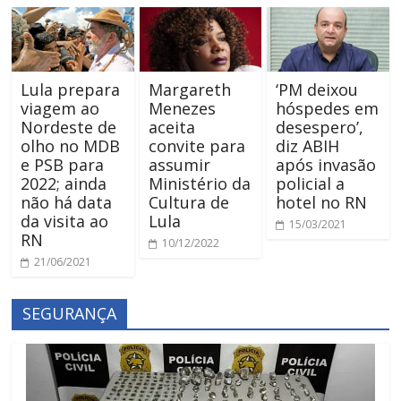
Lula prepara
Margareth
‘PM deixou
viagem ao
Menezes
hóspedes em
Nordeste de
aceita
desespero’,
olho no MDB
convite para
diz ABIH
e PSB para
assumir
após invasão
2022; ainda
Ministério da
policial a
não há data
Cultura de
hotel no RN
da visita ao
Lula
15/03/2021
RN
10/12/2022
21/06/2021
SEGURANÇA