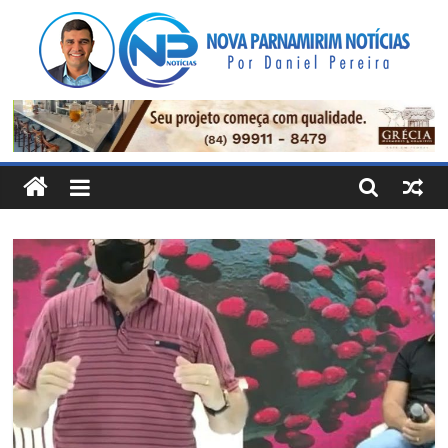
Pular
para
o
conteúdo
Nova
Parnamirim
Notícias
Por
Daniel
Pereira