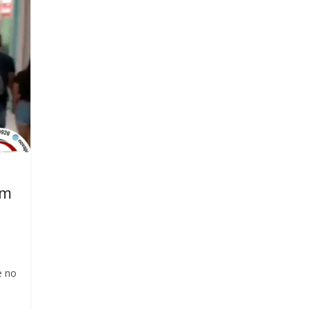
em
e no