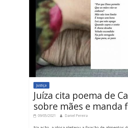
Justiça
Juíza cita poema de 
sobre mães e manda fi
09/05/2021
Daniel Pereira
Na ação, a idosa pleiteou a fixação de alimentos 