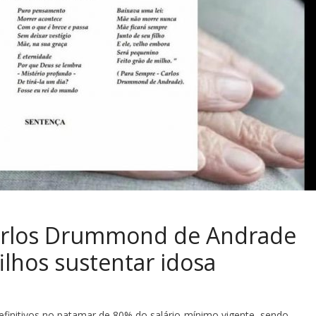
Carlos Drummond de Andrade
lhos sustentar idosa
definitivos no patamar de 80% do salário-mínimo vigente, sendo