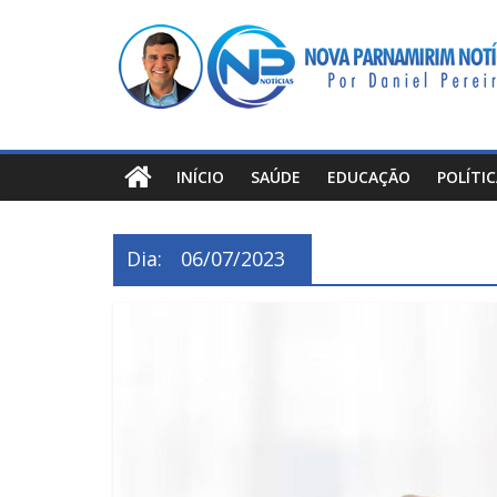
Pular
Nova
para
o
Parnamirim
conteúdo
Notícias
INÍCIO
SAÚDE
EDUCAÇÃO
POLÍTI
Por
Daniel
Dia:
06/07/2023
Pereira