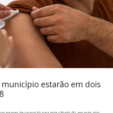
 município estarão em dois
8
izar equipes de vacinação para este sábado (8), em mais dois