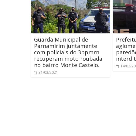
Guarda Municipal de
Prefei
Parnamirim juntamente
aglome
com policiais do 3bpmrn
paredõ
recuperam moto roubada
interdi
no bairro Monte Castelo.
14/02/2
31/03/2021