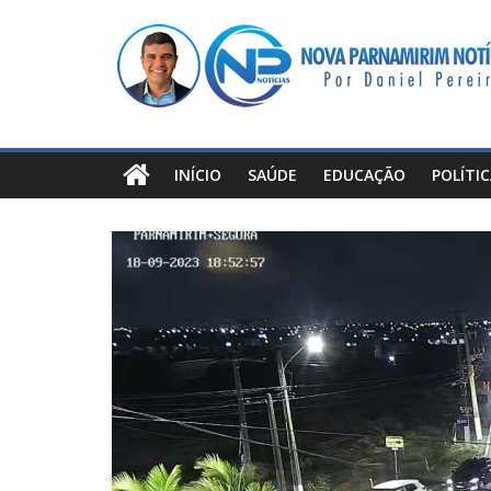
Pular
Nova
para
o
Parnamirim
conteúdo
Notícias
INÍCIO
SAÚDE
EDUCAÇÃO
POLÍTI
Por
Daniel
Pereira