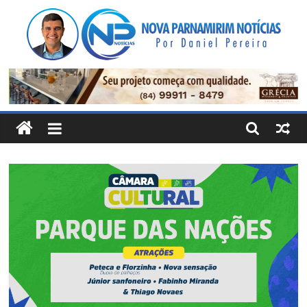
Pular
para
o
conteúdo
Nova
Parnamirim
Notícias
Por
Daniel
Pereira