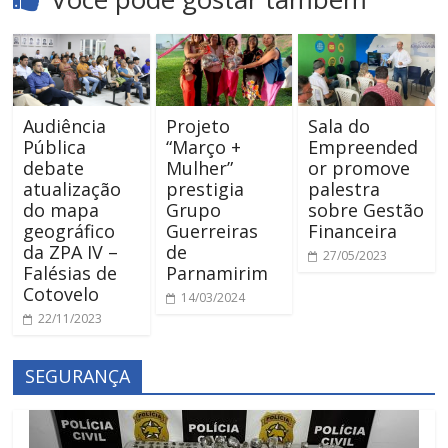
Audiência
Projeto
Sala do
Pública
“Março +
Empreended
debate
Mulher”
or promove
atualização
prestigia
palestra
do mapa
Grupo
sobre Gestão
geográfico
Guerreiras
Financeira
da ZPA IV –
de
27/05/2023
Falésias de
Parnamirim
Cotovelo
14/03/2024
22/11/2023
SEGURANÇA