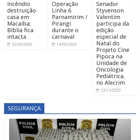
Incêndio
Operação
Senador
destruição
Linha 6
Styvenson
casa em
Parnamirim /
Valentim
Macaíba;
Pirangi
participa da
Bíblia fica
durante o
edição
intacta
carnaval
especial de
Natal do
02/02/2026
14/02/2026
Projeto Cine
Pipoca na
Unidade de
Oncologia
Pediátrica,
no Alecrim
23/12/2025
SEGURANÇA