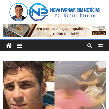
Pular
para
o
conteúdo
Nova
Parnamirim
Notícias
Por
Daniel
Pereira