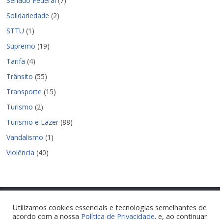
Senado Federal
(7)
Solidariedade
(2)
STTU
(1)
Supremo
(19)
Tarifa
(4)
Trânsito
(55)
Transporte
(15)
Turismo
(2)
Turismo e Lazer
(88)
Vandalismo
(1)
Violência
(40)
Utilizamos cookies essenciais e tecnologias semelhantes de
acordo com a nossa
Política de Privacidade
. e, ao continuar
Copyright © 2026
Nova Parnamirim Notícias
. Todos os direitos