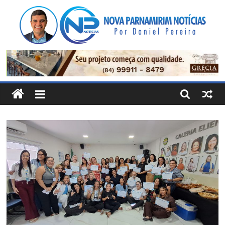
Pular
para
o
conteúdo
Nova
Parnamirim
Notícias
Por
Daniel
Pereira