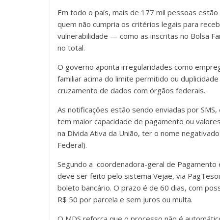
Em todo o país, mais de 177 mil pessoas estão
quem não cumpria os critérios legais para recebe
vulnerabilidade — como as inscritas no Bolsa F
no total.
O governo aponta irregularidades como emprego 
familiar acima do limite permitido ou duplicid
cruzamento de dados com órgãos federais.
As notificações estão sendo enviadas por SMS, e
tem maior capacidade de pagamento ou valores m
na Dívida Ativa da União, ter o nome negativad
Federal).
Segundo a coordenadora-geral de Pagamento e
deve ser feito pelo sistema Vejae, via PagTes
boleto bancário. O prazo é de 60 dias, com pos
R$ 50 por parcela e sem juros ou multa.
O MDS reforça que o processo não é automático: 