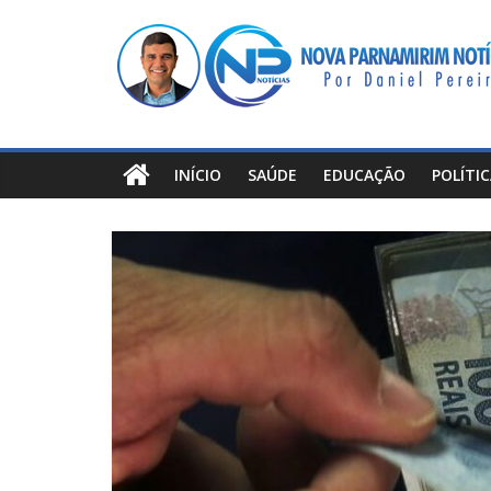
Pular
Nova
para
o
Parnamirim
conteúdo
Notícias
INÍCIO
SAÚDE
EDUCAÇÃO
POLÍTI
Por
Daniel
Pereira