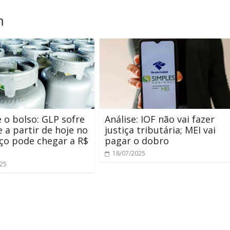
m
 o bolso: GLP sofre
Análise: IOF não vai fazer
e a partir de hoje no
justiça tributária; MEI vai
ço pode chegar a R$
pagar o dobro
18/07/2025
025