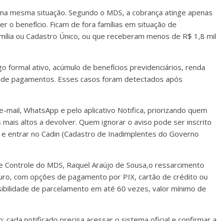
 na mesma situação. Segundo o MDS, a cobrança atinge apenas
r o benefício. Ficam de fora famílias em situação de
amília ou Cadastro Único, ou que receberam menos de R$ 1,8 mil
formal ativo, acúmulo de benefícios previdenciários, renda
ade de pagamentos. Esses casos foram detectados após
-mail, WhatsApp e pelo aplicativo Notifica, priorizando quem
ais altos a devolver. Quem ignorar o aviso pode ser inscrito
o e entrar no Cadin (Cadastro de Inadimplentes do Governo
 Controle do MDS, Raquel Araújo de Sousa,o ressarcimento
ouro, com opções de pagamento por PIX, cartão de crédito ou
sibilidade de parcelamento em até 60 vezes, valor mínimo de
cada notificado precisa acessar o sistema oficial e confirmar a