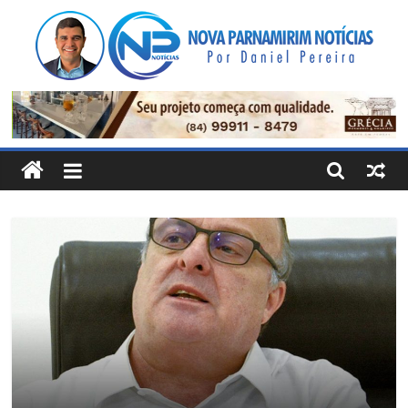
Pular
para
o
conteúdo
Nova
Parnamirim
Notícias
Por
Daniel
Pereira