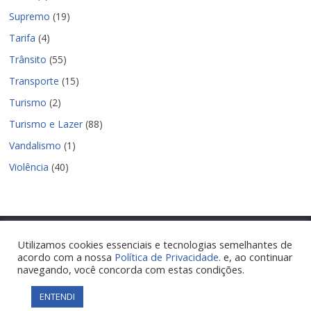
Supremo
(19)
Tarifa
(4)
Trânsito
(55)
Transporte
(15)
Turismo
(2)
Turismo e Lazer
(88)
Vandalismo
(1)
Violência
(40)
Utilizamos cookies essenciais e tecnologias semelhantes de
acordo com a nossa
Política de Privacidade
. e, ao continuar
Copyright © 2026
Nova Parnamirim Notícias
. Todos os direitos
navegando, você concorda com estas condições.
reservados.
Tema:
ColorMag
por ThemeGrill. Powered by
WordPress
.
ENTENDI