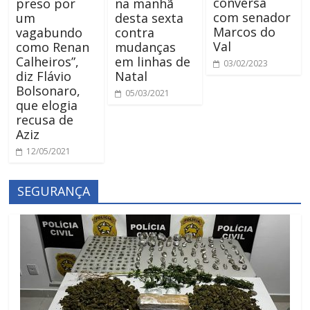
conversa
preso por
na manhã
com senador
um
desta sexta
Marcos do
vagabundo
contra
Val
como Renan
mudanças
Calheiros”,
em linhas de
03/02/2023
diz Flávio
Natal
Bolsonaro,
05/03/2021
que elogia
recusa de
Aziz
12/05/2021
SEGURANÇA