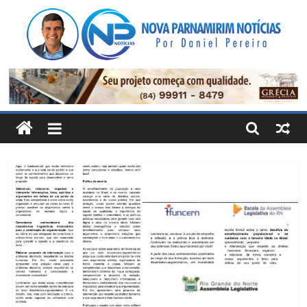
Pular
para
o
conteúdo
Nova
Parnamirim
Notícias
Por
Daniel
Pereira