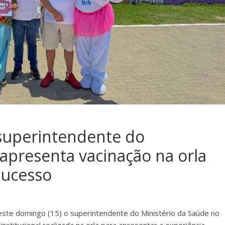
 superintendente do
 apresenta vacinação na orla
sucesso
neste domingo (15) o superintendente do Ministério da Saúde no