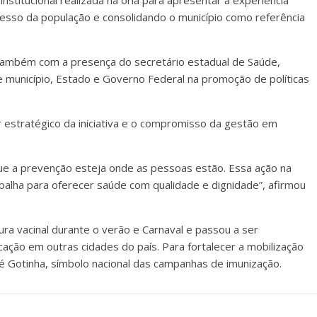
nstitucional realizada na orla para apresentar a experiência
esso da população e consolidando o município como referência
u também com a presença do secretário estadual de Saúde,
 município, Estado e Governo Federal na promoção de políticas
r estratégico da iniciativa e o compromisso da gestão em
 que a prevenção esteja onde as pessoas estão. Essa ação na
abalha para oferecer saúde com qualidade e dignidade”, afirmou
ura vacinal durante o verão e Carnaval e passou a ser
ção em outras cidades do país. Para fortalecer a mobilização
Zé Gotinha, símbolo nacional das campanhas de imunização.