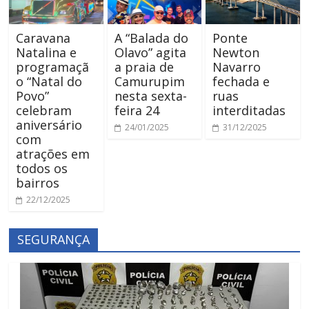
Caravana
A “Balada do
Ponte
Natalina e
Olavo” agita
Newton
programaçã
a praia de
Navarro
o “Natal do
Camurupim
fechada e
Povo”
nesta sexta-
ruas
celebram
feira 24
interditadas
aniversário
24/01/2025
31/12/2025
com
atrações em
todos os
bairros
22/12/2025
SEGURANÇA