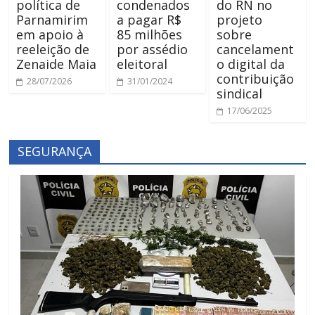
política de
condenados
do RN no
Parnamirim
a pagar R$
projeto
em apoio à
85 milhões
sobre
reeleição de
por assédio
cancelament
Zenaide Maia
eleitoral
o digital da
contribuição
28/07/2026
31/01/2024
sindical
17/06/2025
SEGURANÇA