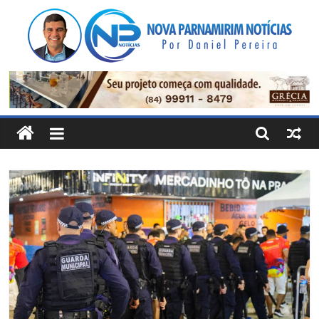
Pular
para
o
conteúdo
Nova
Parnamirim
Notícias
Por
Daniel
Pereira