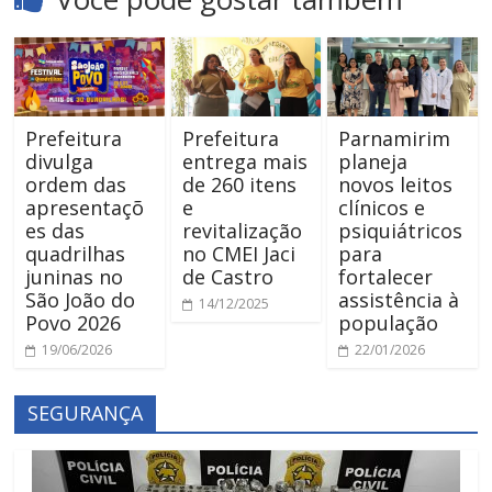
Prefeitura
Prefeitura
Parnamirim
divulga
entrega mais
planeja
ordem das
de 260 itens
novos leitos
apresentaçõ
e
clínicos e
es das
revitalização
psiquiátricos
quadrilhas
no CMEI Jaci
para
juninas no
de Castro
fortalecer
São João do
assistência à
14/12/2025
Povo 2026
população
19/06/2026
22/01/2026
SEGURANÇA