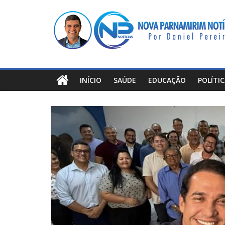
Pular
Nova
para
o
Parnamirim
conteúdo
Notícias
INÍCIO
SAÚDE
EDUCAÇÃO
POLÍTI
Por
Daniel
Pereira