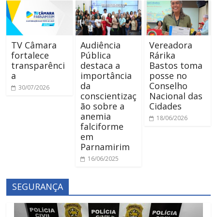
TV Câmara
Audiência
Vereadora
fortalece
Pública
Rárika
transparênci
destaca a
Bastos toma
a
importância
posse no
da
Conselho
30/07/2026
conscientizaç
Nacional das
ão sobre a
Cidades
anemia
18/06/2026
falciforme
em
Parnamirim
16/06/2025
SEGURANÇA