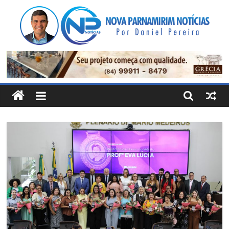
Pular
para
o
conteúdo
Nova
Parnamirim
Notícias
Por
Daniel
Pereira