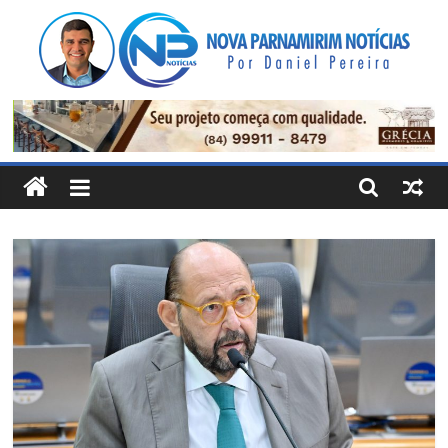
Pular
para
o
conteúdo
Nova
Parnamirim
Notícias
Por
Daniel
Pereira