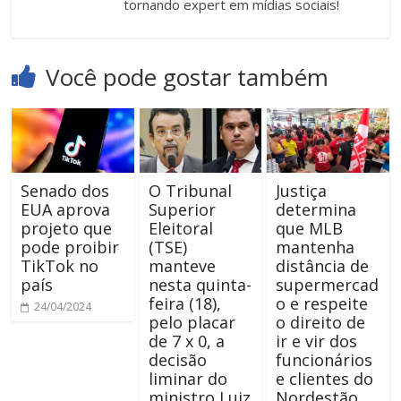
tornando expert em mídias sociais!
Você pode gostar também
Senado dos
O Tribunal
Justiça
EUA aprova
Superior
determina
projeto que
Eleitoral
que MLB
pode proibir
(TSE)
mantenha
TikTok no
manteve
distância de
país
nesta quinta-
supermercad
feira (18),
o e respeite
24/04/2024
pelo placar
o direito de
de 7 x 0, a
ir e vir dos
decisão
funcionários
liminar do
e clientes do
ministro Luiz
Nordestão