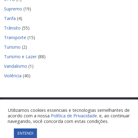
Supremo
(19)
Tarifa
(4)
Trânsito
(55)
Transporte
(15)
Turismo
(2)
Turismo e Lazer
(88)
Vandalismo
(1)
Violência
(40)
Utilizamos cookies essenciais e tecnologias semelhantes de
acordo com a nossa
Política de Privacidade
. e, ao continuar
Copyright © 2026
Nova Parnamirim Notícias
. Todos os direitos
navegando, você concorda com estas condições.
reservados.
Tema:
ColorMag
por ThemeGrill. Powered by
WordPress
.
ENTENDI