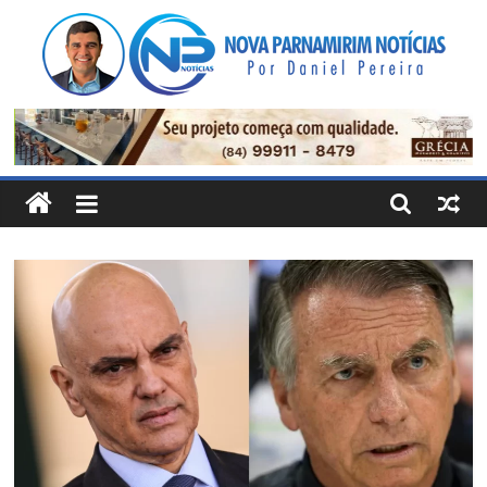
Pular
para
o
conteúdo
Nova
Parnamirim
Notícias
Por
Daniel
Pereira