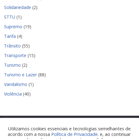
Solidariedade
(2)
STTU
(1)
Supremo
(19)
Tarifa
(4)
Trânsito
(55)
Transporte
(15)
Turismo
(2)
Turismo e Lazer
(88)
Vandalismo
(1)
Violência
(40)
Utilizamos cookies essenciais e tecnologias semelhantes de
acordo com a nossa
Política de Privacidade
. e, ao continuar
Copyright © 2026
Nova Parnamirim Notícias
. Todos os direitos