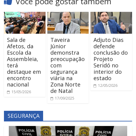
Você pode gostar também
Sala de
Taveira
Adjuto Dias
Afetos, da
Júnior
defende
Escola da
demonstra
conclusão do
Assembleia,
preocupação
Projeto
terá
com
Seridó no
destaque em
segurança
interior do
encontro
viária na
estado
nacional
Zona Norte
12/05/2026
de Natal
15/05/2026
17/09/2025
SEGURANÇA