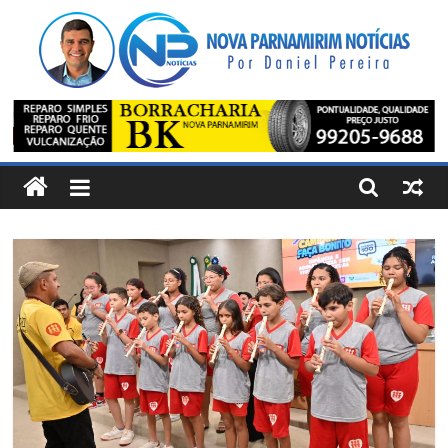
Pular
para
o
conteúdo
Nova
Parnamirim
Notícias
Por
Daniel
Pereira