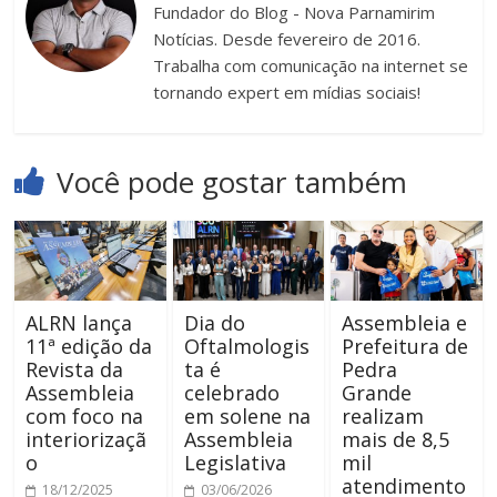
Fundador do Blog - Nova Parnamirim
Notícias. Desde fevereiro de 2016.
Trabalha com comunicação na internet se
tornando expert em mídias sociais!
Você pode gostar também
ALRN lança
Dia do
Assembleia e
11ª edição da
Oftalmologis
Prefeitura de
Revista da
ta é
Pedra
Assembleia
celebrado
Grande
com foco na
em solene na
realizam
interiorizaçã
Assembleia
mais de 8,5
o
Legislativa
mil
atendimento
18/12/2025
03/06/2026