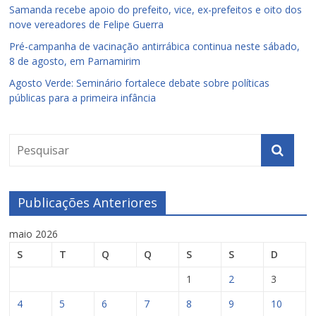
Samanda recebe apoio do prefeito, vice, ex-prefeitos e oito dos
nove vereadores de Felipe Guerra
Pré-campanha de vacinação antirrábica continua neste sábado,
8 de agosto, em Parnamirim
Agosto Verde: Seminário fortalece debate sobre políticas
públicas para a primeira infância
Publicações Anteriores
maio 2026
S
T
Q
Q
S
S
D
1
2
3
4
5
6
7
8
9
10