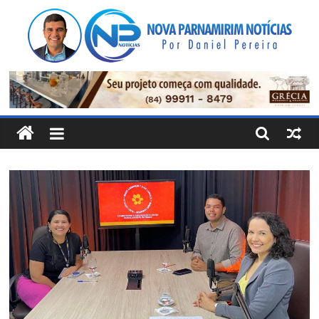
Pular
para
o
conteúdo
Nova
Parnamirim
Notícias
Por
Daniel
Pereira