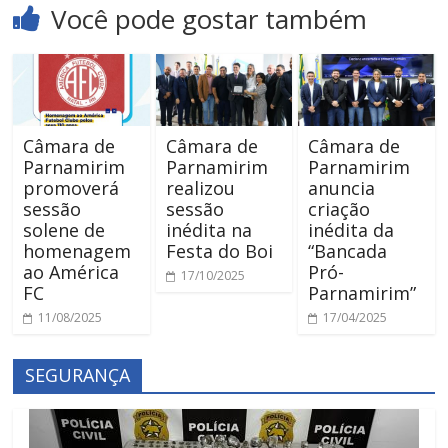
Você pode gostar também
Câmara de
Câmara de
Câmara de
Parnamirim
Parnamirim
Parnamirim
promoverá
realizou
anuncia
sessão
sessão
criação
solene de
inédita na
inédita da
homenagem
Festa do Boi
“Bancada
ao América
Pró-
17/10/2025
FC
Parnamirim”
11/08/2025
17/04/2025
SEGURANÇA