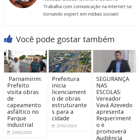
Trabalha com comunicação na internet se
tornando expert em mídias sociais!
Você pode gostar também
Parnamirim:
Prefeitura
SEGURANÇA
Prefeito
inicia
NAS
visita obras
licenciament
ESCOLAS:
de
o de obras
Vereador
capeamento
estruturante
Vavá Azevedo
asfáltico no
s para a
apresenta
Parque
cidade
Requeriment
Industrial
o e
25/02/2024
promoverá
20/02/2023
Audiência