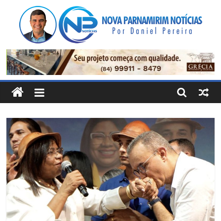
Pular
para
o
conteúdo
Nova
Parnamirim
Notícias
Por
Daniel
Pereira