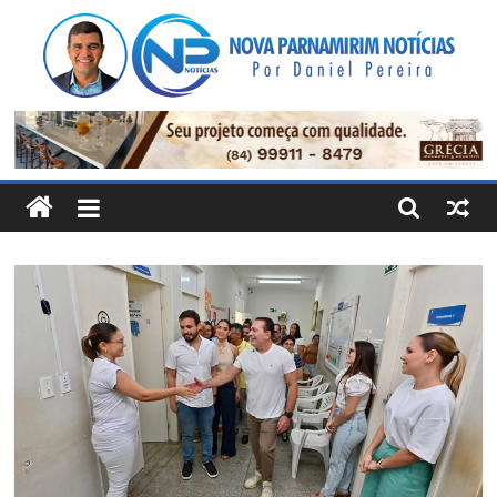
Pular
para
o
conteúdo
Nova
Parnamirim
Notícias
Por
Daniel
Pereira