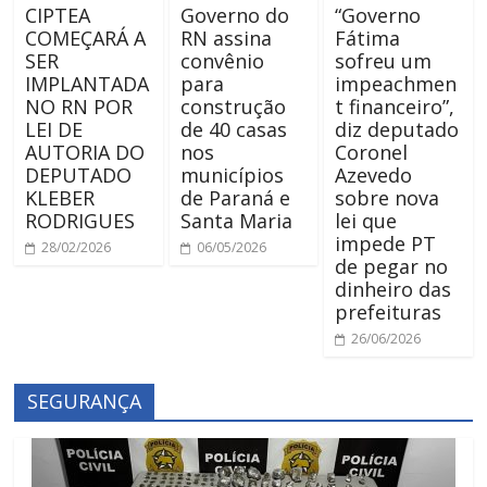
CIPTEA
Governo do
“Governo
COMEÇARÁ A
RN assina
Fátima
SER
convênio
sofreu um
IMPLANTADA
para
impeachmen
NO RN POR
construção
t financeiro”,
LEI DE
de 40 casas
diz deputado
AUTORIA DO
nos
Coronel
DEPUTADO
municípios
Azevedo
KLEBER
de Paraná e
sobre nova
RODRIGUES
Santa Maria
lei que
impede PT
28/02/2026
06/05/2026
de pegar no
dinheiro das
prefeituras
26/06/2026
SEGURANÇA