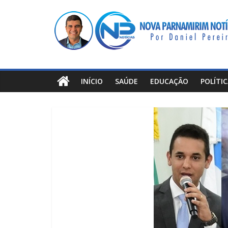
Pular
Nova
para
o
Parnamirim
conteúdo
Notícias
INÍCIO
SAÚDE
EDUCAÇÃO
POLÍTI
Por
Daniel
Pereira