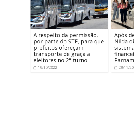
A respeito da permissão,
Após de
por parte do STF, para que
Nilda o
prefeitos ofereçam
sistema
transporte de graça a
finance
eleitores no 2° turno
Parnam
19/10/2022
29/11/2