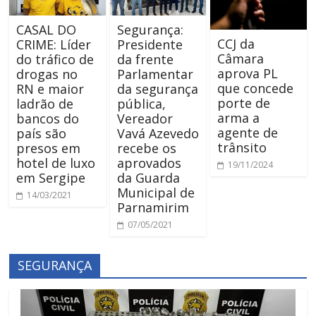
CASAL DO
Segurança:
CCJ da
CRIME: Líder
Presidente
Câmara
do tráfico de
da frente
aprova PL
drogas no
Parlamentar
que concede
RN e maior
da segurança
porte de
ladrão de
pública,
arma a
bancos do
Vereador
agente de
país são
Vavá Azevedo
trânsito
presos em
recebe os
hotel de luxo
aprovados
19/11/2024
em Sergipe
da Guarda
Municipal de
14/03/2021
Parnamirim
07/05/2021
SEGURANÇA