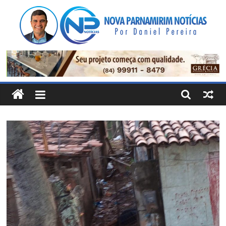
Pular
para
o
conteúdo
Nova
Parnamirim
Notícias
Por
Daniel
Pereira