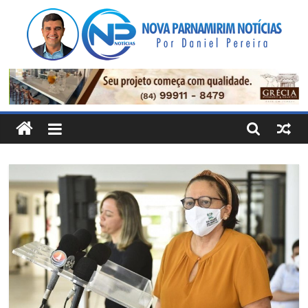
Pular
para
o
conteúdo
Nova
Parnamirim
Notícias
Por
Daniel
Pereira