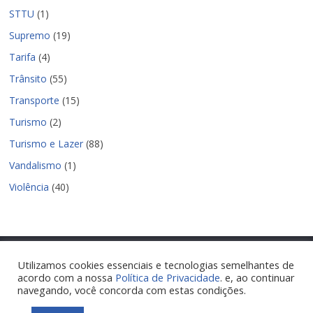
STTU
(1)
Supremo
(19)
Tarifa
(4)
Trânsito
(55)
Transporte
(15)
Turismo
(2)
Turismo e Lazer
(88)
Vandalismo
(1)
Violência
(40)
Utilizamos cookies essenciais e tecnologias semelhantes de
acordo com a nossa
Política de Privacidade
. e, ao continuar
Copyright © 2026
Nova Parnamirim Notícias
. Todos os direitos
navegando, você concorda com estas condições.
reservados.
Tema:
ColorMag
por ThemeGrill. Powered by
WordPress
.