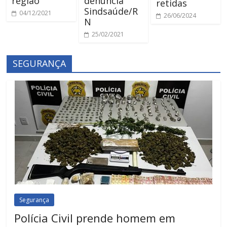
região
denuncia
retidas
Sindsaúde/R
04/12/2021
26/06/2024
N
25/02/2021
SEGURANÇA
Segurança
Polícia Civil prende homem em