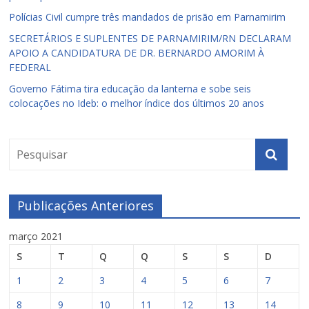
Polícias Civil cumpre três mandados de prisão em Parnamirim
SECRETÁRIOS E SUPLENTES DE PARNAMIRIM/RN DECLARAM
APOIO A CANDIDATURA DE DR. BERNARDO AMORIM À
FEDERAL
Governo Fátima tira educação da lanterna e sobe seis
colocações no Ideb: o melhor índice dos últimos 20 anos
Publicações Anteriores
março 2021
S
T
Q
Q
S
S
D
1
2
3
4
5
6
7
8
9
10
11
12
13
14