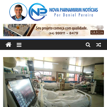
Pular
para
o
conteúdo
Nova
Parnamirim
Notícias
Por
Daniel
Pereira