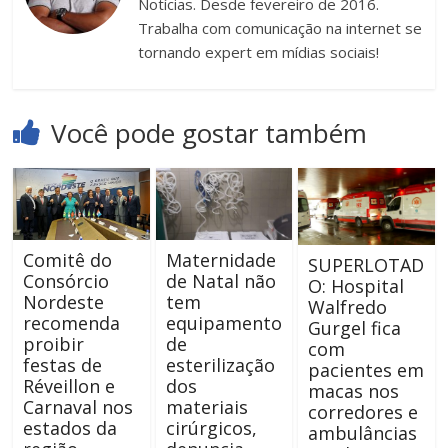
Notícias. Desde fevereiro de 2016.
Trabalha com comunicação na internet se
tornando expert em mídias sociais!
Você pode gostar também
Comitê do
Maternidade
SUPERLOTAD
Consórcio
de Natal não
O: Hospital
Nordeste
tem
Walfredo
recomenda
equipamento
Gurgel fica
proibir
de
com
festas de
esterilização
pacientes em
Réveillon e
dos
macas nos
Carnaval nos
materiais
corredores e
estados da
cirúrgicos,
ambulâncias