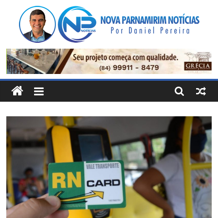
Pular
para
o
conteúdo
Nova
Parnamirim
Notícias
Por
Daniel
Pereira