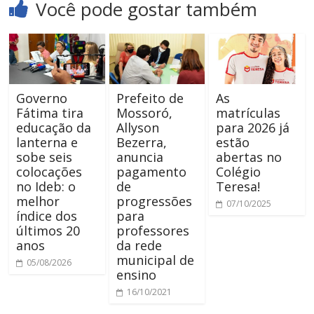
Você pode gostar também
Governo
Prefeito de
As
Fátima tira
Mossoró,
matrículas
educação da
Allyson
para 2026 já
lanterna e
Bezerra,
estão
sobe seis
anuncia
abertas no
colocações
pagamento
Colégio
no Ideb: o
de
Teresa!
melhor
progressões
07/10/2025
índice dos
para
últimos 20
professores
anos
da rede
municipal de
05/08/2026
ensino
16/10/2021