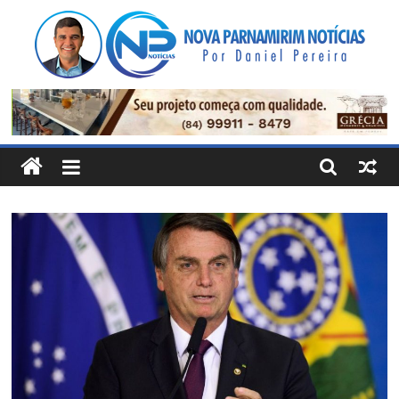
Pular
para
o
conteúdo
Nova
Parnamirim
Notícias
Por
Daniel
Pereira