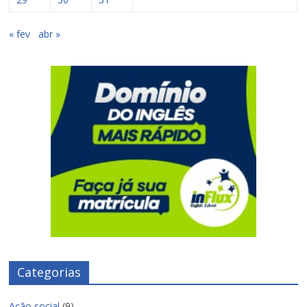
« fev
abr »
Categorias
Ação social
(9)