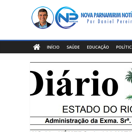
Pular
Nova
para
o
Parnamirim
conteúdo
Notícias
INÍCIO
SAÚDE
EDUCAÇÃO
POLÍTI
Por
Daniel
Pereira