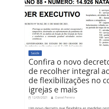
Saúde
Confira o novo decret
de recolher integral 
de flexibilizações no c
igrejas e mais
12/05/2021
Daniel Pereira
Um novo decreto que flexibiliza as medidas res