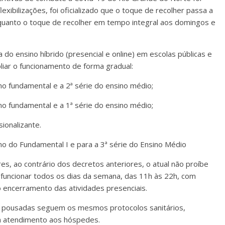
flexibilizações, foi oficializado que o toque de recolher passa a
quanto o toque de recolher em tempo integral aos domingos e
do ensino híbrido (presencial e online) em escolas públicas e
liar o funcionamento de forma gradual:
ino fundamental e a 2ª série do ensino médio;
ino fundamental e a 1ª série do ensino médio;
sionalizante.
ano do Fundamental I e para a 3ª série do Ensino Médio
es, ao contrário dos decretos anteriores, o atual não proíbe
funcionar todos os dias da semana, das 11h às 22h, com
o encerramento das atividades presenciais.
s e pousadas seguem os mesmos protocolos sanitários,
ra atendimento aos hóspedes.