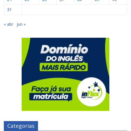
31
« abr
jun »
Categorias