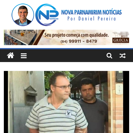
Pular
para
o
conteúdo
Nova
Parnamirim
Notícias
Por
Daniel
Pereira