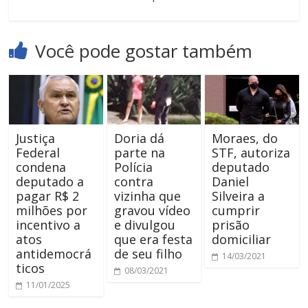
Você pode gostar também
Justiça
Doria dá
Moraes, do
Federal
parte na
STF, autoriza
condena
Polícia
deputado
deputado a
contra
Daniel
pagar R$ 2
vizinha que
Silveira a
milhões por
gravou vídeo
cumprir
incentivo a
e divulgou
prisão
atos
que era festa
domiciliar
antidemocrá
de seu filho
14/03/2021
ticos
08/03/2021
11/01/2025