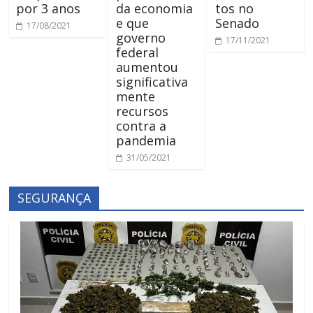
por 3 anos
da economia
tos no
e que
Senado
17/08/2021
governo
17/11/2021
federal
aumentou
significativa
mente
recursos
contra a
pandemia
31/05/2021
SEGURANÇA